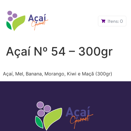
Itens:
0
Açaí Nº 54 – 300gr
Açaí, Mel, Banana, Morango, Kiwi e Maçã (300gr)