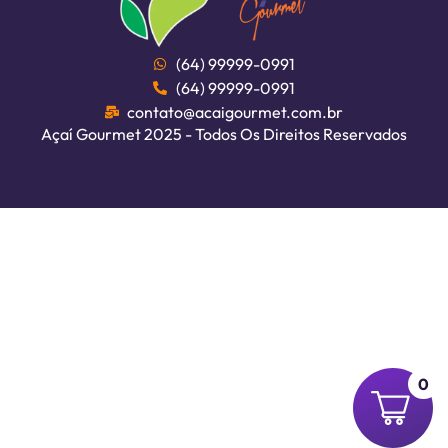
(64) 99999-0991
(64) 99999-0991
contato@acaigourmet.com.br
Açaí Gourmet 2025 - Todos Os Direitos Reservados
0