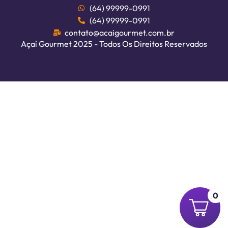
(64) 99999-0991
(64) 99999-0991
contato@acaigourmet.com.br
Açaí Gourmet 2025 - Todos Os Direitos Reservados
0