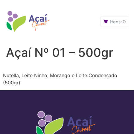
Itens:
0
Açaí Nº 01 – 500gr
Nutella, Leite Ninho, Morango e Leite Condensado
(500gr)